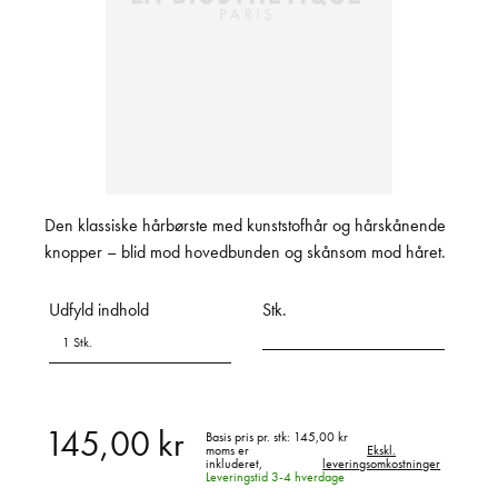
Den klassiske hårbørste med kunststofhår og hårskånende
knopper – blid mod hovedbunden og skånsom mod håret.
Udfyld indhold
Stk.
1 Stk.
145,00 kr
Basis pris pr. stk:
145,00 kr
moms er
Ekskl.
inkluderet,
leveringsomkostninger
Leveringstid 3-4 hverdage