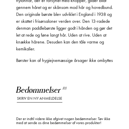
nylonhår, der er forsynet med knopper, glider blidt
gennem håret og er skånsom mod hår og hovedbund.
Den originale børste blev udviklet i England i 1938 og
er skattet i frisørsaloner verden over. Den 13-radede
denman paddlebørste ligger godt i hånden og gør det
let at rede og føne langt hår. Uden at rive. Uden at
knække hårene. Desuden kan den tåle varme og
kemikalier.
Børster kan af hygiejnemæssige årsager ikke ombyttes
Bedømmelser
(0)
SKRIV EN NY ANMELDELSE
Der er indtil videre ikke afgivet nogen bedømmelser. Tøv ikke
med at sende os dine bedømmelser af vores produkter!