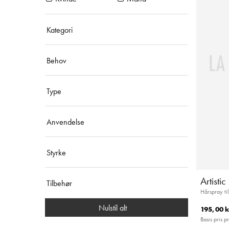
Kategori
Behov
Type
Anvendelse
Styrke
Artisti
Tilbehør
Hårspray til
Nulstil alt
195,00 k
Basis pris pr