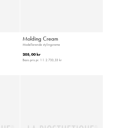
e
Molding Cream
Modellerende stylingcreme
205,00 kr
Basis pris pr. 1 l:
2.733,33 kr