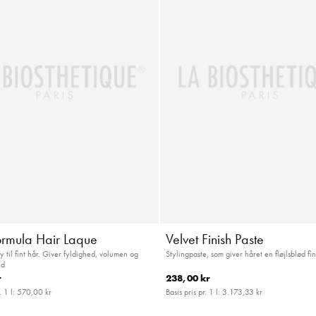
Formula Hair Laque
Velvet Finish Paste
 til fint hår. Giver fyldighed, volumen og
Stylingpaste, som giver håret en fløjlsblød fin
ld
r
238,00 kr
. 1 l:
570,00 kr
Basis pris pr. 1 l:
3.173,33 kr