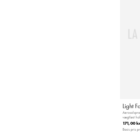
Light 
Aerosolspray
vægtløst ho
171,00 k
Basis pris pr