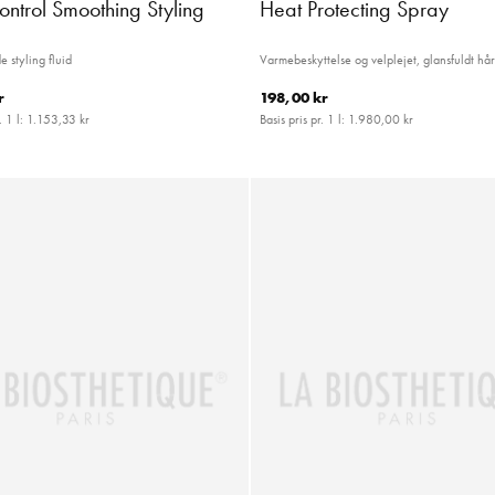
ontrol Smoothing Styling
Heat Protecting Spray
 styling fluid
Varmebeskyttelse og velplejet, glansfuldt hå
r
198,00 kr
. 1 l:
1.153,33 kr
Basis pris pr. 1 l:
1.980,00 kr