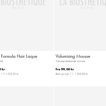
c Formula Hair Laque
Volumising Mousse
lak
Volumenskabende mousse
0 kr
fra
99,00 kr
. 1 l:
1.013,33 kr
Basis pris pr. 1 l:
1.320,00 kr