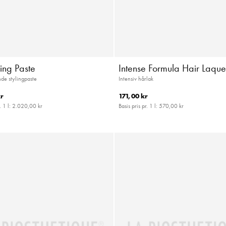
sing Paste
Intense Formula Hair Laqu
nde stylingpaste
Intensiv hårlak
r
171,00 kr
. 1 l:
2.020,00 kr
Basis pris pr. 1 l:
570,00 kr