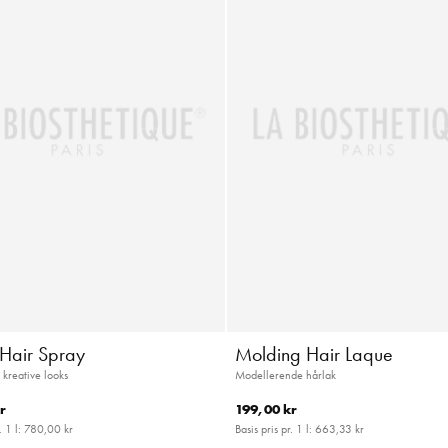
c Hair Spray
Molding Hair Laque
 kreative looks
Modellerende hårlak
r
199,00 kr
. 1 l:
780,00 kr
Basis pris pr. 1 l:
663,33 kr