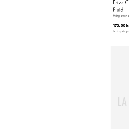
Frizz C
Fluid
Hårglattende
173,00 k
Basis pris pr