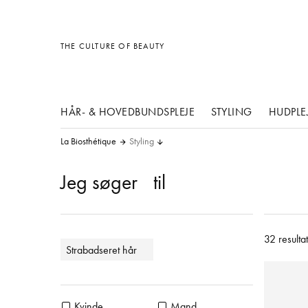
Diverse
Diverse
Diverse
THE CULTURE OF BEAUTY
HÅR- & HOVEDBUNDSPLEJE
STYLING
HUDPLE
La Biosthétique
Styling
Jeg søger
til
32 resultat
Strabadseret hår
Kvinde
Mand