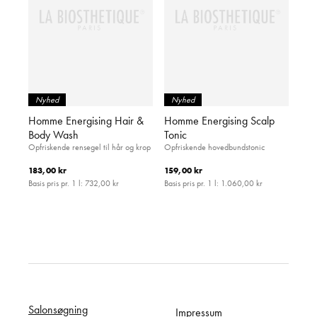
Nyhed
Nyhed
Homme Energising Hair &
Homme Energising Scalp
Body Wash
Tonic
Opfriskende rensegel til hår og krop
Opfriskende hovedbundstonic
183,00 kr
159,00 kr
Basis pris pr. 1 l:
732,00 kr
Basis pris pr. 1 l:
1.060,00 kr
Salonsøgning
Impressum