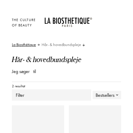
THE CULTURE
OF BEAUTY
La Biosthétique
Hår- & hovedbundspleje
Hår- & hovedbundspleje
Jeg søger
til
2 resultat
Filter
Bestsellers