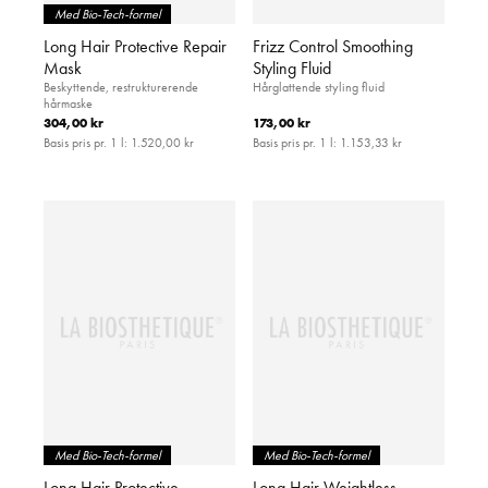
Med Bio-Tech-formel
Long Hair Protective Repair
Frizz Control Smoothing
Mask
Styling Fluid
Beskyttende, restrukturerende
Hårglattende styling fluid
hårmaske
304,00 kr
173,00 kr
Basis pris pr. 1 l:
1.520,00 kr
Basis pris pr. 1 l:
1.153,33 kr
Med Bio-Tech-formel
Med Bio-Tech-formel
Long Hair Protective
Long Hair Weightless