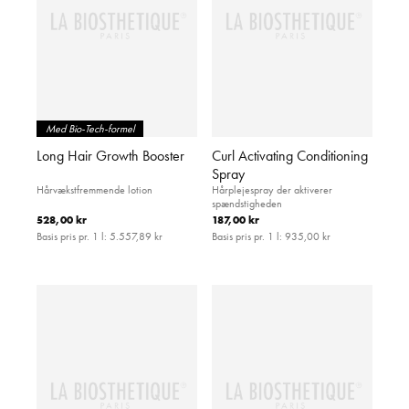
Med Bio-Tech-formel
Long Hair Growth Booster
Curl Activating Conditioning
Spray
Hårvækstfremmende lotion
Hårplejespray der aktiverer
spændstigheden
528,00 kr
187,00 kr
Basis pris pr. 1 l:
5.557,89 kr
Basis pris pr. 1 l:
935,00 kr