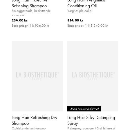
Softening Shampoo
Conditioning Oil
Smidiggørende, beskyttende
Vægtløs plejeolie
shampoo
234,00 kr
354,00 kr
Basis pris pr. 1 l:
936,00 kr
Basis pris pr. 1 l:
3.540,00 kr
Med Bio-Tech-formel
Long Hair Refreshing Dry
Long Hair Silky Detangling
Shampoo
Spray
Opfriskende tørshampoo
Plejespray, som gør håret lettere at