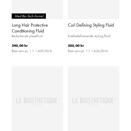
Med Bio-Tech-formel
Long Hair Protective
Curl Defining Styling Fluid
Conditioning Fluid
Beskyttende plejefluid
Krølledefinerende styling fluid
240,00 kr
203,00 kr
Basis pris pr. 1 l:
1.600,00 kr
Basis pris pr. 1 l:
1.624,00 kr