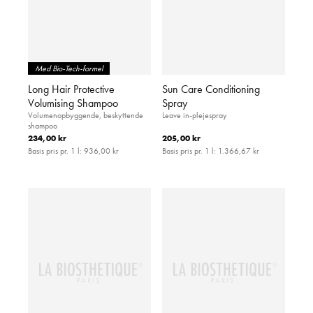
Med Bio-Tech-formel
Long Hair Protective
Sun Care Conditioning
Volumising Shampoo
Spray
Volumenopbyggende, beskyttende
Leave in-plejespray
shampoo
234,00 kr
205,00 kr
Basis pris pr. 1 l:
936,00 kr
Basis pris pr. 1 l:
1.366,67 kr