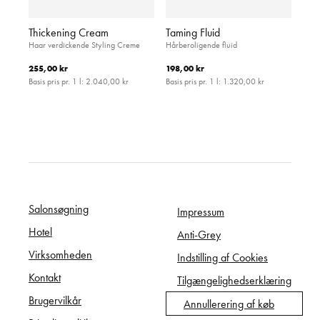
Thickening Cream
Taming Fluid
Haar verdickende Styling Creme
Hårberoligende fluid
255,00 kr
198,00 kr
Basis pris pr. 1 l:
2.040,00 kr
Basis pris pr. 1 l:
1.320,00 kr
Salonsøgning
Impressum
Hotel
Anti-Grey
Virksomheden
Indstilling af Cookies
Kontakt
Tilgængelighedserklæring
Brugervilkår
Annullerering af køb