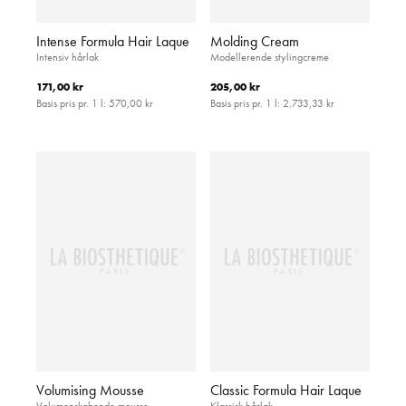
Intense Formula Hair Laque
Molding Cream
Intensiv hårlak
Modellerende stylingcreme
171,00 kr
205,00 kr
Basis pris pr. 1 l:
570,00 kr
Basis pris pr. 1 l:
2.733,33 kr
Volumising Mousse
Classic Formula Hair Laque
Volumenskabende mousse
Klassisk hårlak