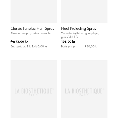
Classic Fanelac Hair Spray
Heat Protecting Spray
Klassisk hårspray uden aerosoler
Varmebeskyttelse og velplejet,
glansfuldt hår
fra
73,00 kr
198,00 kr
Basis pris pr. 1 l:
1.460,00 kr
Basis pris pr. 1 l:
1.980,00 kr