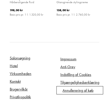
Hårberoligende fluid
Glansgivende stylingcreme
198,00 kr
138,00 kr
Basis pris pr. 1 l:
1.320,00 kr
Basis pris pr. 1 l:
2.760,00 kr
Salonsøgning
Impressum
Hotel
Anti-Grey
Virksomheden
Indstilling af Cookies
Kontakt
Tilgængelighedserklæring
Brugervilkår
Annullerering af køb
Privatlivspolitik