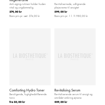
Anti-aging-rutinen holder huden
Revitalisernede, udlignende
vital og ungdommelig.
plejecreme til ansigtet
374,00 kr
599,00 kr
Basis pris pr. sæt:
374,00 kr
Basis pris pr. 1 l:
11.980,00 kr
Comforting Hydro Toner
Revitalising Serum
Beroligende, fugtighedstilførende
Revitaliserende serum til ansigt og
tonic
området omkring øjnene
fra
50,00 kr
449,00 kr