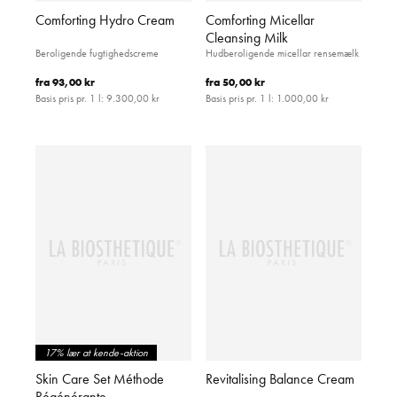
Comforting Hydro Cream
Comforting Micellar
Cleansing Milk
Beroligende fugtighedscreme
Hudberoligende micellar rensemælk
fra
93,00 kr
fra
50,00 kr
Basis pris pr. 1 l:
9.300,00 kr
Basis pris pr. 1 l:
1.000,00 kr
17% lær at kende-aktion
Skin Care Set Méthode
Revitalising Balance Cream
Régénérante