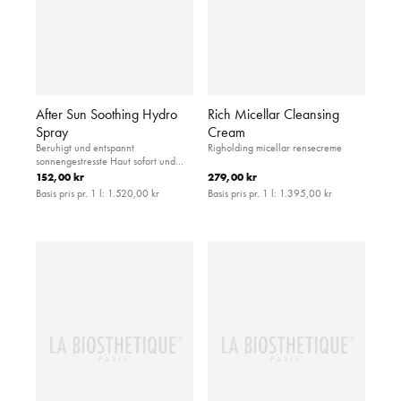
After Sun Soothing Hydro
Rich Micellar Cleansing
Spray
Cream
Beruhigt und entspannt
Righolding micellar rensecreme
sonnengestresste Haut sofort und
spendet wertvolle Feuchtigkeit
152,00 kr
279,00 kr
Basis pris pr. 1 l:
1.520,00 kr
Basis pris pr. 1 l:
1.395,00 kr