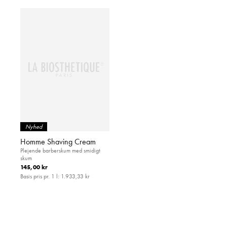
Nyhed
Homme Shaving Cream
Plejende barberskum med smidigt
skum
145,00 kr
Basis pris pr. 1 l:
1.933,33 kr