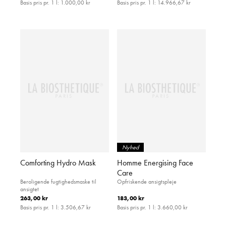
Basis pris pr. 1 l:
1.000,00 kr
Basis pris pr. 1 l:
14.966,67 kr
Nyhed
Comforting Hydro Mask
Homme Energising Face
Care
Beroligende fugtighedsmaske til
Opfriskende ansigtspleje
ansigtet
263,00 kr
183,00 kr
Basis pris pr. 1 l:
3.506,67 kr
Basis pris pr. 1 l:
3.660,00 kr