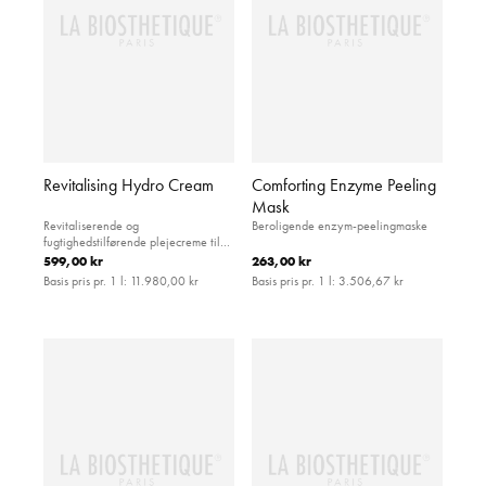
Revitalising Hydro Cream
Comforting Enzyme Peeling
Mask
Revitaliserende og
Beroligende enzym-peelingmaske
fugtighedstilførende plejecreme til
ansigtet
599,00 kr
263,00 kr
Basis pris pr. 1 l:
11.980,00 kr
Basis pris pr. 1 l:
3.506,67 kr