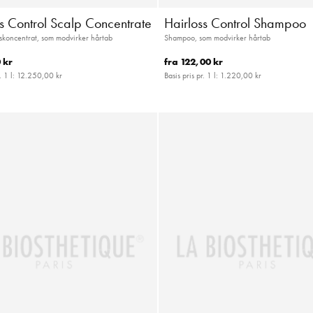
ss Control Scalp Concentrate
Hairloss Control Shampoo
koncentrat, som modvirker hårtab
Shampoo, som modvirker hårtab
 kr
fra
122,00 kr
. 1 l:
12.250,00 kr
Basis pris pr. 1 l:
1.220,00 kr