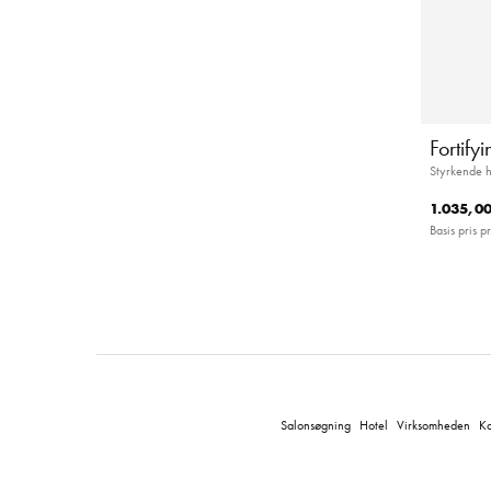
Fortify
Styrkende 
1.035,00
Basis pris pr
Salonsøgning
Hotel
Virksomheden
Ko