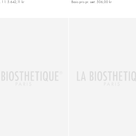
. 1 l:
5.642,11 kr
Basis pris pr. sæt:
506,00 kr