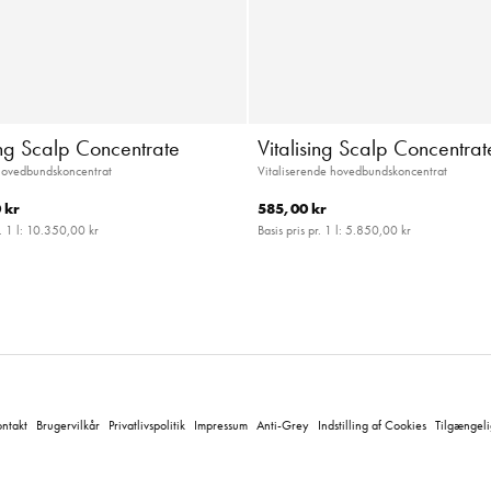
ing Scalp Concentrate
Vitalising Scalp Concentrat
hovedbundskoncentrat
Vitaliserende hovedbundskoncentrat
 kr
585,00 kr
. 1 l:
10.350,00 kr
Basis pris pr. 1 l:
5.850,00 kr
ntakt
Brugervilkår
Privatlivspolitik
Impressum
Anti-Grey
Indstilling af Cookies
Tilgængel