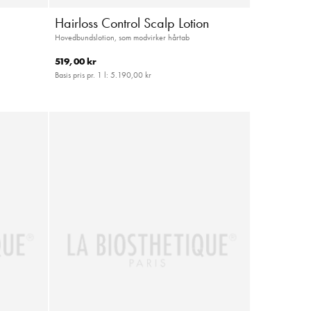
Hairloss Control Scalp Lotion
Hovedbundslotion, som modvirker hårtab
519,00 kr
Basis pris pr. 1 l:
5.190,00 kr