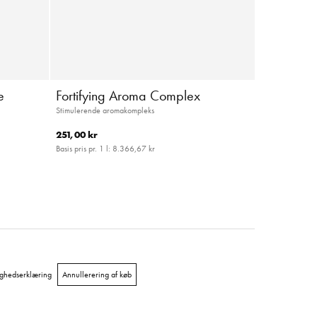
e
Fortifying Aroma Complex
Stimulerende aromakompleks
251,00 kr
Basis pris pr. 1 l:
8.366,67 kr
ighedserklæring
Annullerering af køb