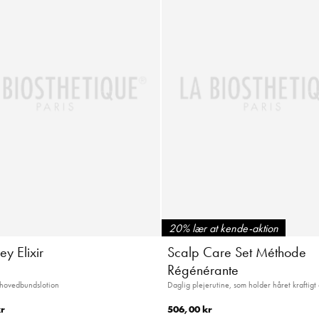
20% lær at kende-aktion
ey Elixir
Scalp Care Set Méthode
Régénérante
-hovedbundslotion
Daglig plejerutine, som holder håret kraftigt 
r
506,00 kr