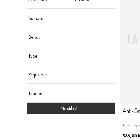
Kategori
Behov
Type
Plejeserie
Tilbehør
Nulstil alt
Anti-Gr
Anti-Gray 
536,00 k