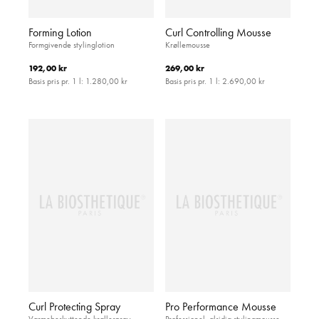
Forming Lotion
Curl Controlling Mousse
Formgivende stylinglotion
Krøllemousse
192,00 kr
269,00 kr
Basis pris pr. 1 l:
1.280,00 kr
Basis pris pr. 1 l:
2.690,00 kr
Curl Protecting Spray
Pro Performance Mousse
Varmebeskyttende krøllespray
Professionel, alsidig stylingmousse