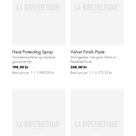
Heat Protecting Spray
Velvet Finish Paste
Varmebeskyttelse og velplejet,
Stylingpaste, som giver håret en
glansfuldt hår
fløjlsblød finish
198,00 kr
238,00 kr
Basis pris pr. 1 l:
1.980,00 kr
Basis pris pr. 1 l:
3.173,33 kr