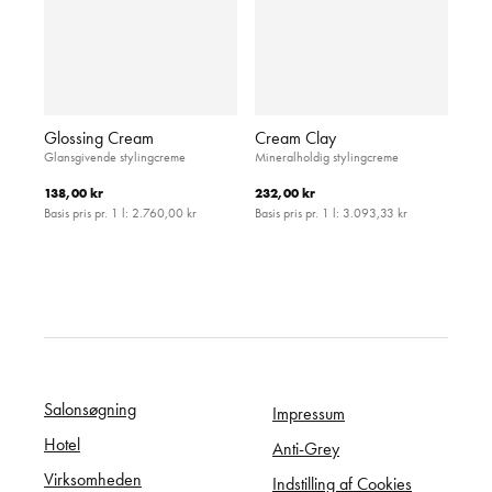
Glossing Cream
Cream Clay
Glansgivende stylingcreme
Mineralholdig stylingcreme
138,00 kr
232,00 kr
Basis pris pr. 1 l:
2.760,00 kr
Basis pris pr. 1 l:
3.093,33 kr
Salonsøgning
Impressum
Hotel
Anti-Grey
Virksomheden
Indstilling af Cookies