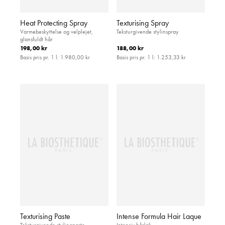
Heat Protecting Spray
Texturising Spray
Varmebeskyttelse og velplejet,
Teksturgivende stylinspray
glansfuldt hår
198,00 kr
188,00 kr
Basis pris pr. 1 l:
1.980,00 kr
Basis pris pr. 1 l:
1.253,33 kr
Texturising Paste
Intense Formula Hair Laque
Teksturgivende stylingpaste
Intensiv hårlak