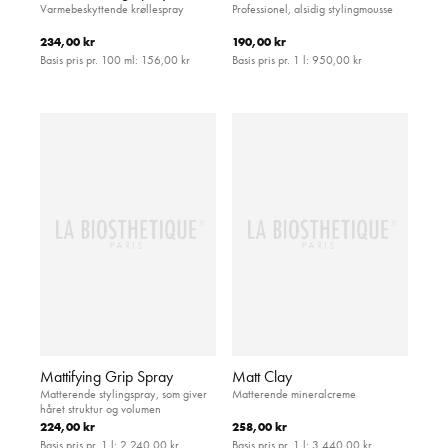
Varmebeskyttende krøllespray
Professionel, alsidig stylingmousse
234,00 kr
190,00 kr
Basis pris pr. 100 ml:
156,00 kr
Basis pris pr. 1 l:
950,00 kr
Mattifying Grip Spray
Matt Clay
Matterende stylingspray, som giver
Matterende mineralcreme
håret struktur og volumen
224,00 kr
258,00 kr
Basis pris pr. 1 l:
2.240,00 kr
Basis pris pr. 1 l:
3.440,00 kr