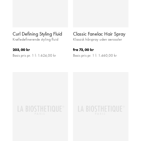
Curl Defining Styling Fluid
Classic Fanelac Hair Spray
Krølledefinerende styling fluid
Klassisk hårspray uden aerosoler
203,00 kr
fra
73,00 kr
Basis pris pr. 1 l:
1.624,00 kr
Basis pris pr. 1 l:
1.460,00 kr