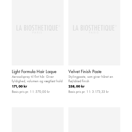
Light Formula Hair Laque
Velvet Finish Paste
Aerosolspray til fint hår. Giver
Stylingpaste, som giver håret en
fyldighed, volumen og vægtløst hold
fløjlsblød finish
171,00 kr
238,00 kr
Basis pris pr. 1 l:
570,00 kr
Basis pris pr. 1 l:
3.173,33 kr