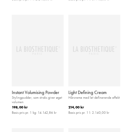
Instant Volumising Powder
Light Defining Cream
Stylingpudder, som straks giver øget
Hårcreme med let definerende effekt
volumen
198,00 kr
214,00 kr
Basis pris pr. 1 kg:
14.142,86 kr
Basis pris pr. 1 l:
2.140,00 kr