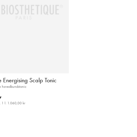
Energising Scalp Tonic
e hovedbundstonic
r
. 1 l:
1.060,00 kr