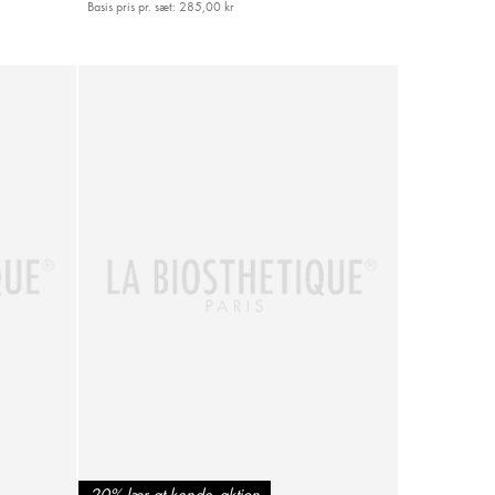
Basis pris pr. sæt:
285,00 kr
20% lær at kende-aktion