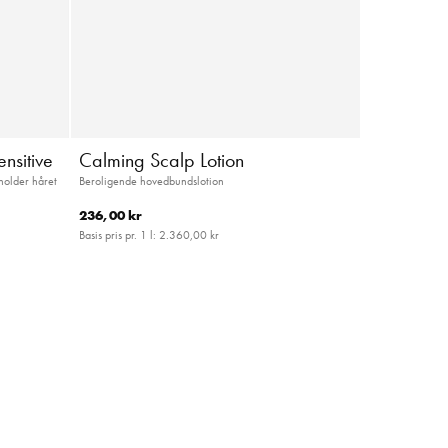
nsitive
Calming Scalp Lotion
holder håret
Beroligende hovedbundslotion
236,00 kr
Basis pris pr. 1 l:
2.360,00 kr