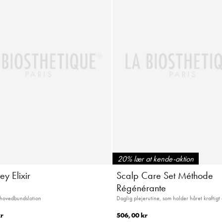
20% lær at kende-aktion
ey Elixir
Scalp Care Set Méthode
Régénérante
-hovedbundslotion
Daglig plejerutine, som holder håret kraftigt 
r
506,00 kr