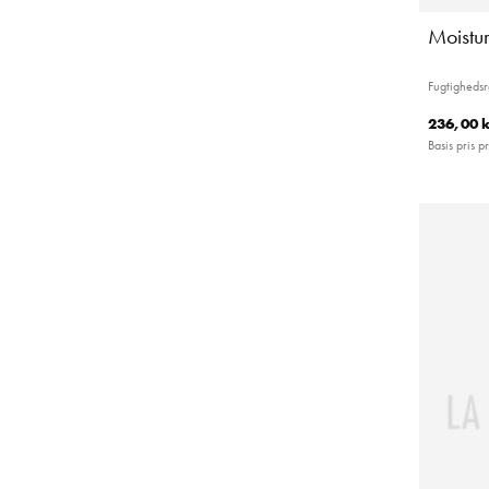
Moistur
Fugtigheds
236,00 k
Basis pris pr