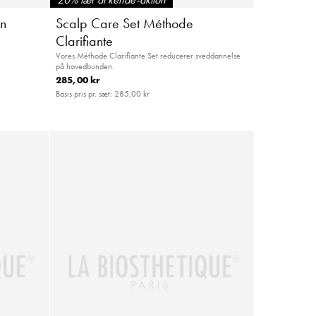
on
Scalp Care Set Méthode
Clarifiante
Vores Méthode Clarifiante Set reducerer sveddannelse
på hovedbunden.
285,00 kr
Basis pris pr. sæt:
285,00 kr