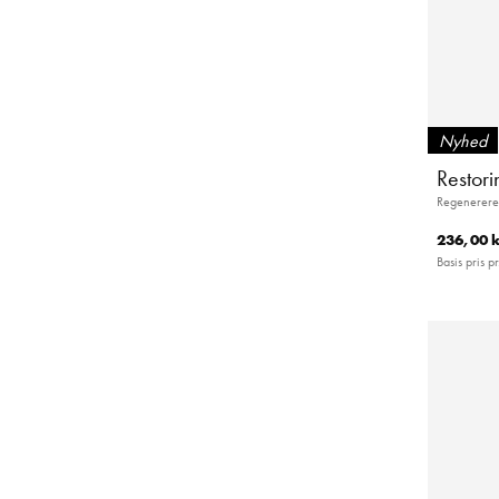
Nyhed
Restori
Regenerere
236,00 k
Basis pris pr