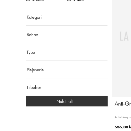
Kategori
Behov
Type
Plejeserie
Tilbehør
Nulstil alt
Anti-Gr
Anti-Gray 
536,00 k