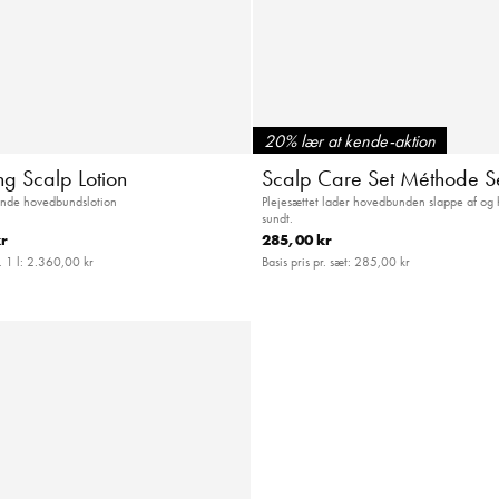
20% lær at kende-aktion
ng Scalp Lotion
Scalp Care Set Méthode Se
nde hovedbundslotion
Plejesættet lader hovedbunden slappe af og 
sundt.
r
285,00 kr
. 1 l:
2.360,00 kr
Basis pris pr. sæt:
285,00 kr