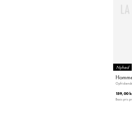
Nyhed
Homme 
Opfriskend
159,00 k
Basis pris pr