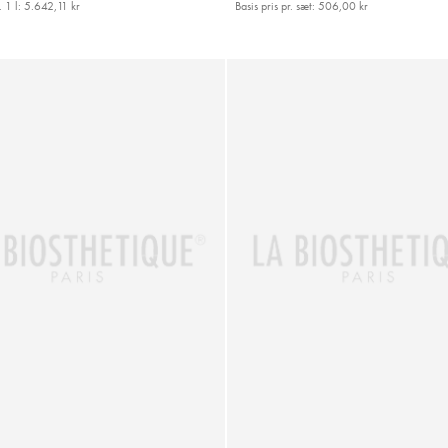
. 1 l:
5.642,11 kr
Basis pris pr. sæt:
506,00 kr