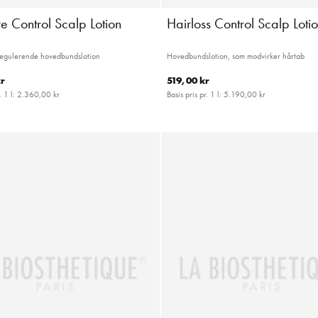
e Control Scalp Lotion
Hairloss Control Scalp Loti
regulerende hovedbundslotion
Hovedbundslotion, som modvirker hårtab
r
519,00 kr
. 1 l:
2.360,00 kr
Basis pris pr. 1 l:
5.190,00 kr