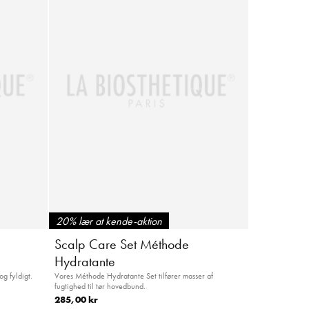
20% lær at kende-aktion
Scalp Care Set Méthode
Hydratante
og fyldigt.
Vores Méthode Hydratante Set tilfører masser af
fugtighed til tør hovedbund.
285,00 kr