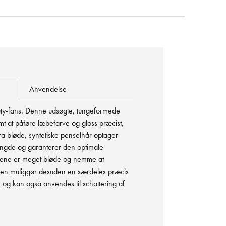
Anvendelse
auty-fans. Denne udsøgte, tungeformede
mt at påføre læbefarve og gloss præcist,
tra bløde, syntetiske penselhår optager
ængde og garanterer den optimale
rene er meget bløde og nemme at
slen muliggør desuden en særdeles præcis
og kan også anvendes til schattering af