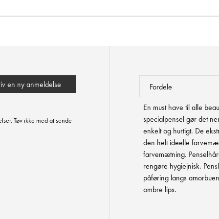
riv en ny anmeldelse
Fordele
En must have til alle be
specialpensel gør det ne
lser. Tøv ikke med at sende
enkelt og hurtigt. De eks
den helt ideelle farvem
farvemætning. Penselhå
rengøre hygiejnisk. Pen
påføring langs amorbuen 
ombre lips.