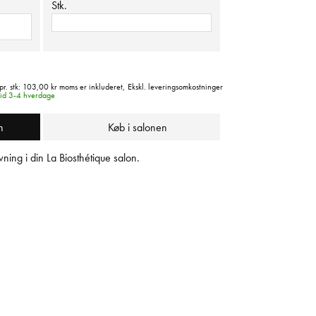
Stk.
pr. stk:
103,00 kr
moms er inkluderet,
Ekskl. leveringsomkostninger
tid 3-4 hverdage
n
Køb i salonen
ning i din La Biosthétique salon.