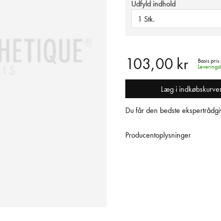
Udfyld indhold
1 Stk.
103,00 kr
Basis pris 
Leverings
Læg i indkøbskurve
Du får den bedste ekspertrådgiv
Producentoplysninger