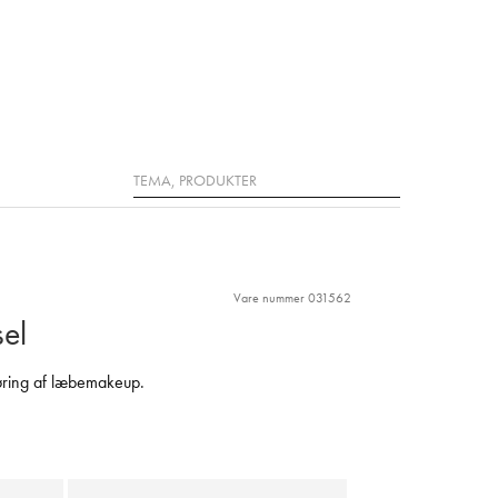
Søg
Vare nummer 031562
el
føring af læbemakeup.