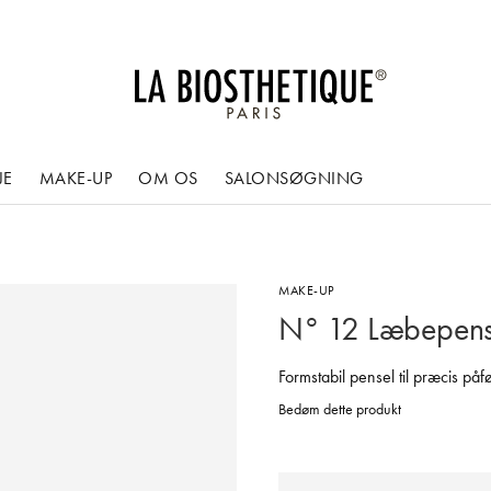
JE
MAKE-UP
OM OS
SALONSØGNING
MAKE-UP
N° 12 Læbepens
Formstabil pensel til præcis på
Bedøm dette produkt