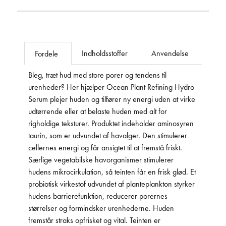
Indholdsstoffer
Anvendelse
Fordele
Bleg, træt hud med store porer og tendens til
urenheder? Her hjælper Ocean Plant Refining Hydro
Serum plejer huden og tilfører ny energi uden at virke
udtørrende eller at belaste huden med alt for
righoldige teksturer. Produktet indeholder aminosyren
taurin, som er udvundet af havalger. Den stimulerer
cellernes energi og får ansigtet til at fremstå friskt.
Særlige vegetabilske havorganismer stimulerer
hudens mikrocirkulation, så teinten får en frisk glød. Et
probiotisk virkestof udvundet af planteplankton styrker
hudens barrierefunktion, reducerer porernes
størrelser og formindsker urenhederne. Huden
fremstår straks opfrisket og vital. Teinten er