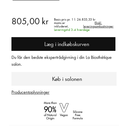
805,00 kr
Basis pris pr. 1 l:
26.833,33 kr
moms er
Ekskl.
inkluderet,
leveringsomkostninger
Leveringstid 3-4 hverdage
Læg i indkøbskurven
Du får den bedste ekspertrådgivning i din La Biosthétique
salon.
Køb i salonen
Producentoplysninger