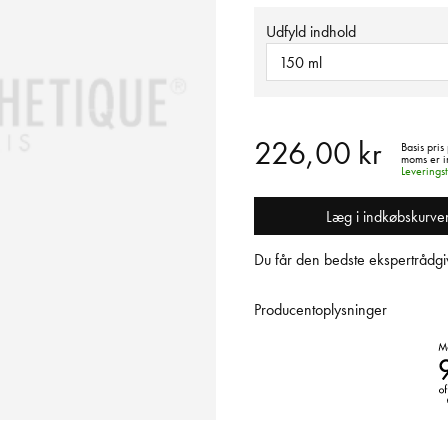
Udfyld indhold
150 ml
226,00 kr
Basis pris 
moms er i
Leverings
Læg i indkøbskurve
Du får den bedste ekspertrådgiv
Producentoplysninger