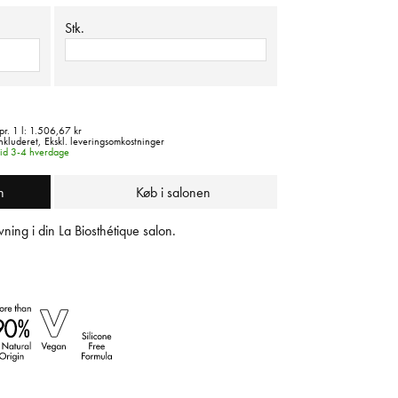
Stk.
pr. 1 l:
1.506,67 kr
nkluderet,
Ekskl. leveringsomkostninger
tid 3-4 hverdage
n
Køb i salonen
ning i din La Biosthétique salon.