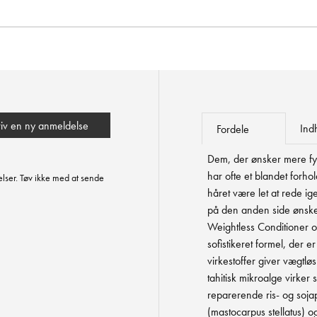
riv en ny anmeldelse
Ind
Fordele
Dem, der ønsker mere fyld
har ofte et blandet forhol
lser. Tøv ikke med at sende
håret være let at rede 
på den anden side ønsker 
Weightless Conditioner o
sofistikeret formel, der e
virkestoffer giver vægtløs
tahitisk mikroalge virker
reparerende ris- og sojap
(mastocarpus stellatus) o