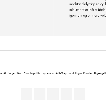
modstandsdygtighed og be
minutter føles håret både
igennem og er mere volu
ntakt
Brugervilkår
Privatlivspolitik
Impressum
Anti-Grey
Indstilling af Cookies
Tilgængel