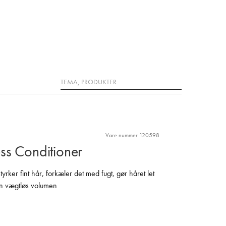
Søg
Vare nummer 120598
ss Conditioner
styrker fint hår, forkæler det med fugt, gør håret let
en vægtløs volumen