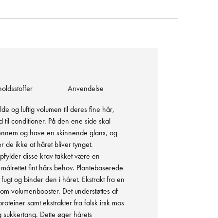
holdsstoffer
Anvendelse
e og luftig volumen til deres fine hår,
d til conditioner. På den ene side skal
igennem og have en skinnende glans, og
de ikke at håret bliver tynget.
pfylder disse krav takket være en
r målrettet fint hårs behov. Plantebaserede
 fugt og binder den i håret. Ekstrakt fra en
 som volumenbooster. Det understøttes af
roteiner samt ekstrakter fra falsk irsk mos
g sukkertang. Dette øger hårets